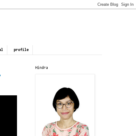
al
profile
Hindra
'