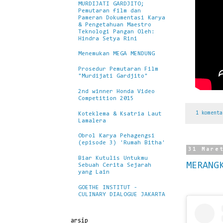
MURDIJATI GARDJITO;
Pemutaran film dan
Pameran Dokumentasi Karya
& Pengetahuan Maestro
Teknologi Pangan Oleh:
Hindra Setya Rini
Menemukan MEGA MENDUNG
Prosedur Pemutaran Film
"Murdijati Gardjito"
2nd winner Honda Video
Competition 2015
1 koment
Koteklema & Ksatria Laut
Lamalera
Obrol Karya Pehagengsi
(episode 3) 'Rumah Bitha'
31 Mare
Biar Kutulis Untukmu
MERANG
Sebuah Cerita Sejarah
yang Lain
GOETHE INSTITUT -
CULINARY DIALOGUE JAKARTA
arsip