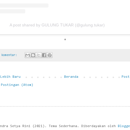
A post shared by GULUNG TUKAR (@gulung.tukar)
*
a komentar:
 Lebih Baru
Beranda
Post
:
Postingan (Atom)
indra Setya Rini (2021). Tema Sederhana. Diberdayakan oleh
Blogge