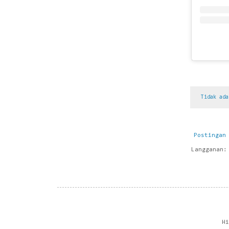
Tidak ad
Postingan
Langganan
H