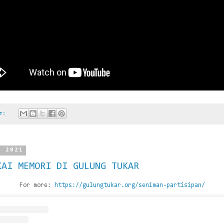
ar:
t 2021
KAI MEMORI DI GULUNG TUKAR
For more:
https://gulungtukar.org/seniman-partisipan/