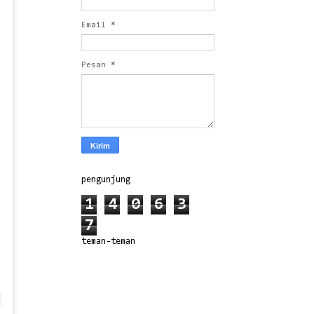
Email
*
Pesan
*
pengunjung
1
4
0
6
3
7
teman-teman