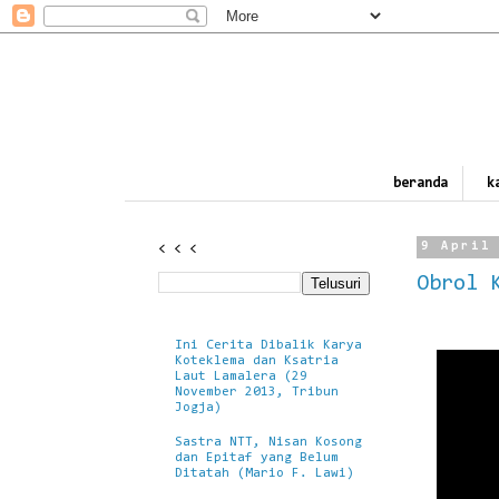
beranda
k
< < <
9 April
Obrol 
Ini Cerita Dibalik Karya
Koteklema dan Ksatria
Laut Lamalera (29
November 2013, Tribun
Jogja)
Sastra NTT, Nisan Kosong
dan Epitaf yang Belum
Ditatah (Mario F. Lawi)