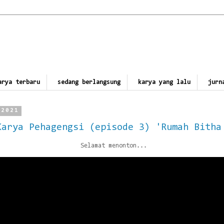
arya terbaru
sedang berlangsung
karya yang lalu
jurn
 2021
Karya Pehagengsi (episode 3) 'Rumah Bitha
Selamat menonton...