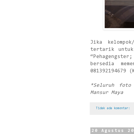
Jika kelompok/
tertarik untu
“Pehagengster
bersedia meme
081392194679 (
*Seluruh foto
Mansur Maya
Tidak ada komentar:
20 Agustus 2