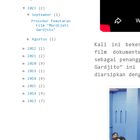
▼
2023
(2)
▼
September
(1)
Prosedur Pemutaran
Film "Murdijati
Gardjito"
►
Agustus
(1)
Kali ini beke
►
2022
(1)
film dokument
►
2021
(2)
sebagai penang
►
2020
(9)
Gardjito” ini 
►
2019
(1)
diarsipkan den
►
2018
(4)
►
2015
(2)
►
2014
(9)
►
2013
(7)