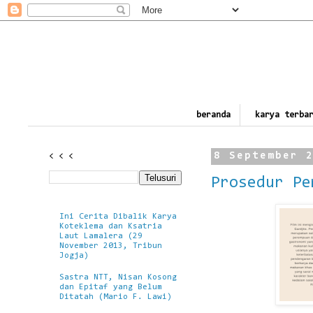
beranda
karya terba
< < <
8 September 
Prosedur Pe
Ini Cerita Dibalik Karya
Koteklema dan Ksatria
Laut Lamalera (29
November 2013, Tribun
Jogja)
Sastra NTT, Nisan Kosong
dan Epitaf yang Belum
Ditatah (Mario F. Lawi)