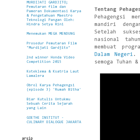
MURDIJATI GARDJITO;
Pemutaran film dan
Tentang Pehage
Pameran Dokumentasi Karya
& Pengetahuan Maestro
Pehagengsi me
Teknologi Pangan Oleh:
mandiri denga
Hindra Setya Rini
Setelah suks
Menemukan MEGA MENDUNG
nasional tah
Prosedur Pemutaran Film
membuat prog
"Murdijati Gardjito"
Dalam Negeri
. 
2nd winner Honda Video
semoga Tuhan &
Competition 2015
Koteklema & Ksatria Laut
Lamalera
Obrol Karya Pehagengsi
(episode 3) 'Rumah Bitha'
Biar Kutulis Untukmu
Sebuah Cerita Sejarah
yang Lain
GOETHE INSTITUT -
CULINARY DIALOGUE JAKARTA
arsip