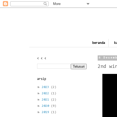
beranda
k
< < <
6 Desem
2nd wi
arsip
►
2023
(2)
►
2022
(1)
►
2021
(2)
►
2020
(9)
►
2019
(1)