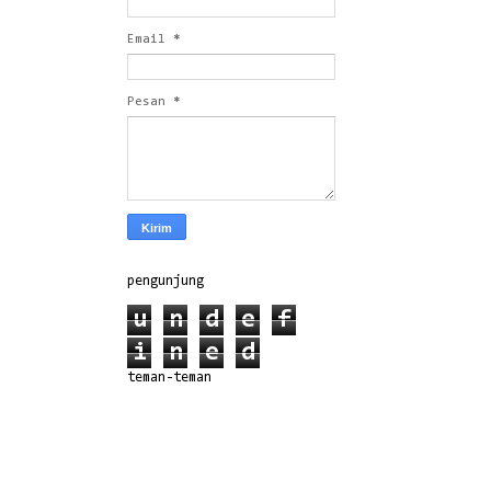
Email
*
Pesan
*
pengunjung
u
n
d
e
f
i
n
e
d
teman-teman